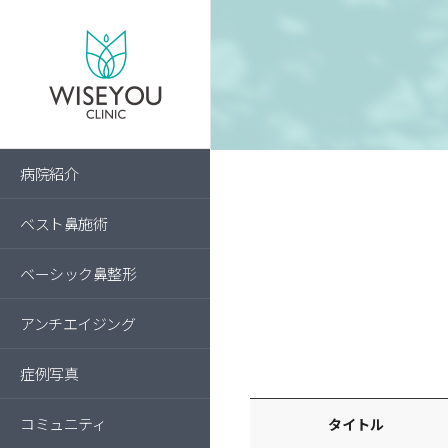
病院紹介
ベスト鼻施術
ベーシック鼻整形
アンチエイジング
症例写真
コミュニティ
タイトル